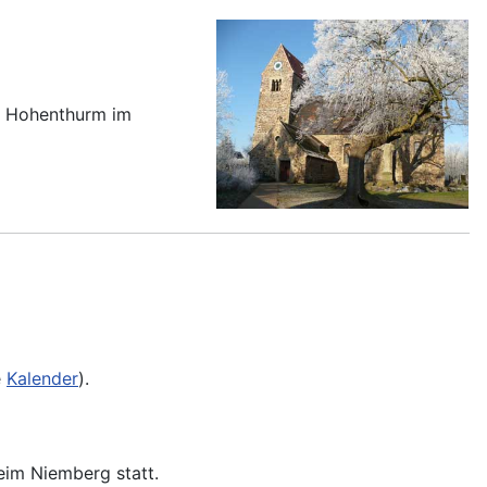
ch Hohenthurm im
e
Kalender
).
eim Niemberg statt.