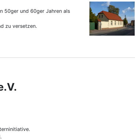
en 50ger und 60ger Jahren als
nd zu versetzen.
e.V.
rninitiative.
.