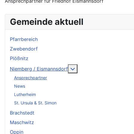
Ansprechpartner für Friedhof Eismannsdorf
Gemeinde aktuell
Pfarrbereich
Zwebendorf
Plößnitz
Weitere Informationen: N
Niemberg / Eismannsdorf
Ansprechpartner
News
Lutherheim
St. Ursula & St. Simon
Brachstedt
Maschwitz
Oppin